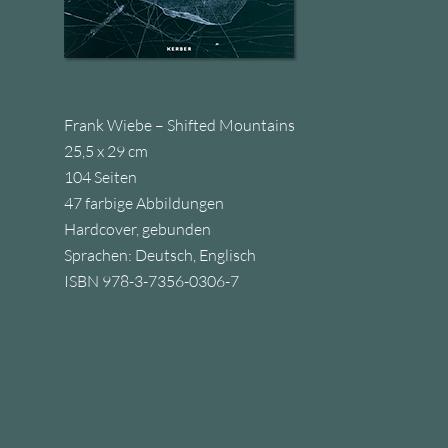
Frank Wiebe – Shifted Mountains
25,5 x 29 cm
104 Seiten
47 farbige Abbildungen
Hardcover, gebunden
Sprachen: Deutsch, Englisch
ISBN 978-3-7356-0306-7