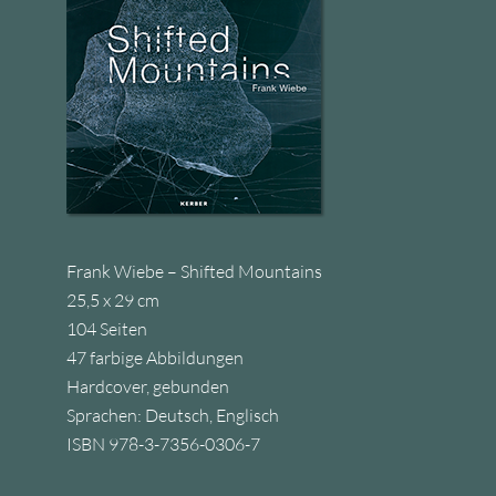
Frank Wiebe – Shifted Mountains
25,5 x 29 cm
104 Seiten
47 farbige Abbildungen
Hardcover, gebunden
Sprachen: Deutsch, Englisch
ISBN 978-3-7356-0306-7