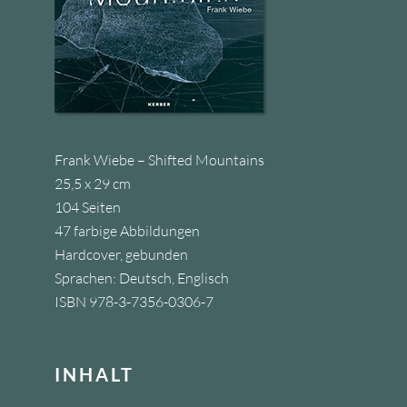
Frank Wiebe – Shifted Mountains
25,5 x 29 cm
104 Seiten
47 farbige Abbildungen
Hardcover, gebunden
Sprachen: Deutsch, Englisch
ISBN 978-3-7356-0306-7
INHALT